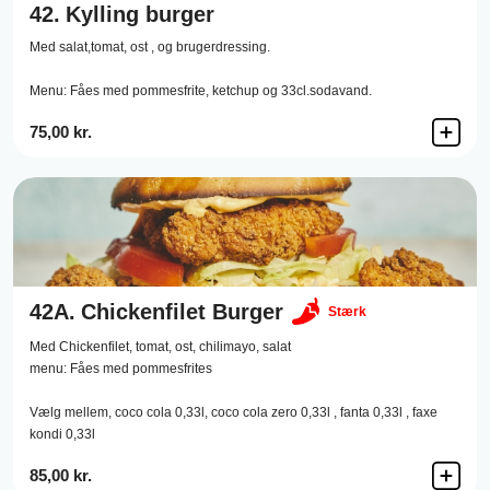
42.
Kylling burger
Med salat,tomat, ost , og brugerdressing.
Menu: Fåes med pommesfrite, ketchup og 33cl.sodavand.
75,00 kr.
42A.
Chickenfilet Burger
Stærk
Med Chickenfilet, tomat, ost, chilimayo, salat
menu: Fåes med pommesfrites
Vælg mellem, coco cola 0,33l, coco cola zero 0,33l , fanta 0,33l , faxe
kondi 0,33l
85,00 kr.