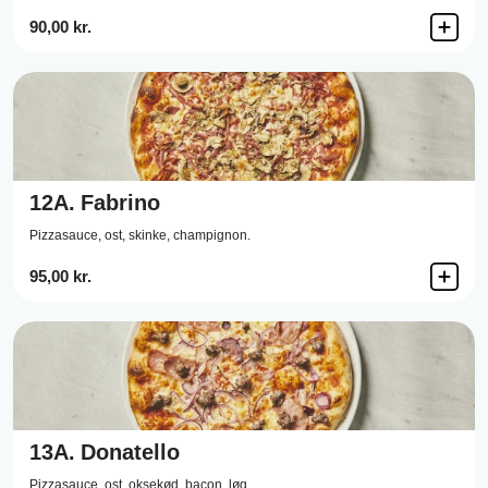
90,00 kr.
12A.
Fabrino
Pizzasauce,
ost,
skinke,
champignon.
95,00 kr.
13A.
Donatello
Pizzasauce,
ost,
oksekød,
bacon,
løg.