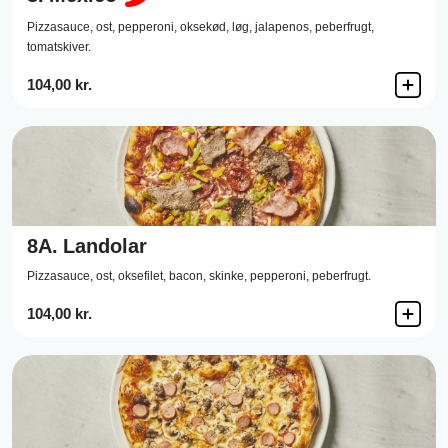
Pizzasauce,
ost,
pepperoni,
oksekød,
løg,
jalapenos,
peberfrugt,
tomatskiver.
104,00 kr.
8A.
Landolar
Pizzasauce,
ost,
oksefilet,
bacon,
skinke,
pepperoni,
peberfrugt.
104,00 kr.