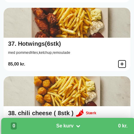
37.
Hotwings(6stk)
med pommesfrites,ketchup,remoulade
85,00 kr.
38.
chili cheese ( 8stk )
Stærk
Med pommesfrites, ketchup,remoulade
0
Se kurv
0 kr.
80,00 kr.