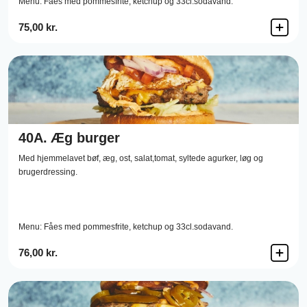
Menu: Fåes med pommesfrite, ketchup og 33cl.sodavand.
75,00 kr.
40A.
Æg burger
Med hjemmelavet bøf, æg, ost, salat,tomat, syltede agurker, løg og
brugerdressing.
Menu: Fåes med pommesfrite, ketchup og 33cl.sodavand.
76,00 kr.