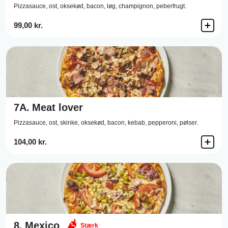
Pizzasauce,
ost,
oksekød,
bacon,
løg,
champignon,
peberfrugt.
99,00 kr.
7A.
Meat lover
Pizzasauce,
ost,
skinke,
oksekød,
bacon,
kebab,
pepperoni,
pølser.
104,00 kr.
8.
Mexico
Stærk