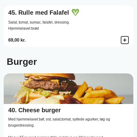
45.
Rulle med Falafel
Salat,
tomat,
sumac,
falafel,
dressing.
Hjemmelavet brød
69,00 kr.
Burger
40.
Cheese burger
Med hjemmelavet bøf, ost, salat,tomat, syltede agurker, løg og
brugerdressing.