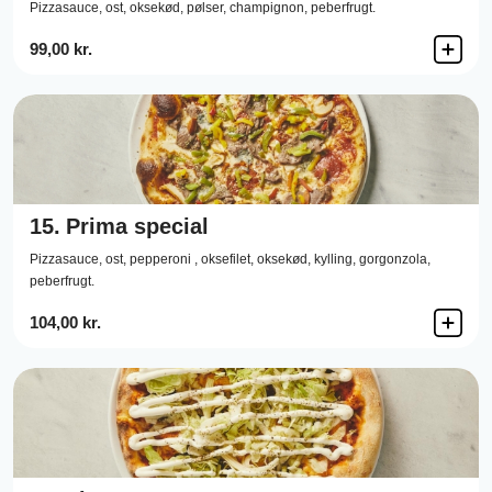
Pizzasauce,
ost,
oksekød,
pølser,
champignon,
peberfrugt.
99,00 kr.
15.
Prima special
Pizzasauce,
ost,
pepperoni ,
oksefilet,
oksekød,
kylling,
gorgonzola,
peberfrugt.
104,00 kr.