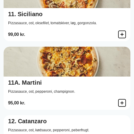
11.
Siciliano
Pizzasauce,
ost,
oksefilet,
tomatskiver,
løg,
gorgonzola.
99,00 kr.
11A.
Martini
Pizzasauce,
ost,
pepperoni,
champignon.
95,00 kr.
12.
Catanzaro
Pizzasauce,
ost,
kødsauce,
pepperoni,
peberfrugt.