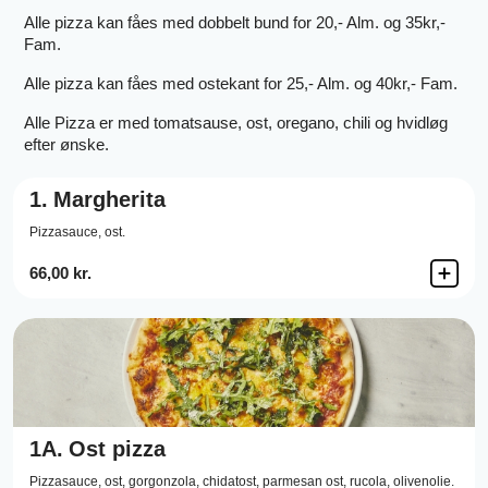
Alle pizza kan fåes med dobbelt bund for 20,- Alm. og 35kr,-
Fam.
Alle pizza kan fåes med o
stekant
for 25,- Alm. og 40kr,- Fam.
Alle Pizza er med tomatsause, ost, oregano, chili og hvidløg
efter ønske.
1.
Margherita
Pizzasauce,
ost.
66,00 kr.
1A.
Ost pizza
Pizzasauce,
ost,
gorgonzola,
chidatost,
parmesan ost,
rucola,
olivenolie.