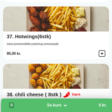
37.
Hotwings(6stk)
med pommesfrites,ketchup,remoulade
85,00 kr.
38.
chili cheese ( 8stk )
Stærk
Med pommesfrites, ketchup,remoulade
0
Se kurv
0 kr.
80,00 kr.