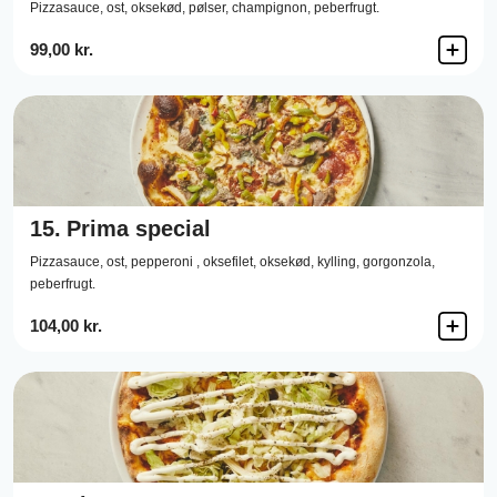
Pizzasauce,
ost,
oksekød,
pølser,
champignon,
peberfrugt.
99,00 kr.
15.
Prima special
Pizzasauce,
ost,
pepperoni ,
oksefilet,
oksekød,
kylling,
gorgonzola,
peberfrugt.
104,00 kr.