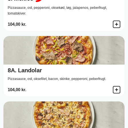
Pizzasauce,
ost,
pepperoni,
oksekød,
løg,
jalapenos,
peberfrugt,
tomatskiver.
104,00 kr.
8A.
Landolar
Pizzasauce,
ost,
oksefilet,
bacon,
skinke,
pepperoni,
peberfrugt.
104,00 kr.