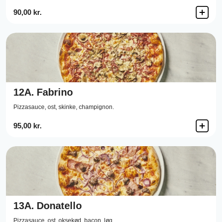
90,00 kr.
12A.
Fabrino
Pizzasauce,
ost,
skinke,
champignon.
95,00 kr.
13A.
Donatello
Pizzasauce,
ost,
oksekød,
bacon,
løg.