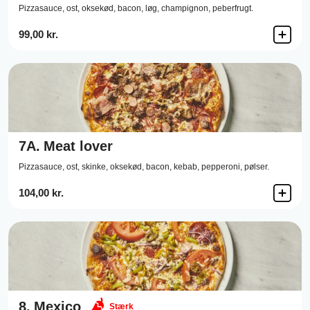
Pizzasauce,
ost,
oksekød,
bacon,
løg,
champignon,
peberfrugt.
99,00 kr.
7A.
Meat lover
Pizzasauce,
ost,
skinke,
oksekød,
bacon,
kebab,
pepperoni,
pølser.
104,00 kr.
8.
Mexico
Stærk