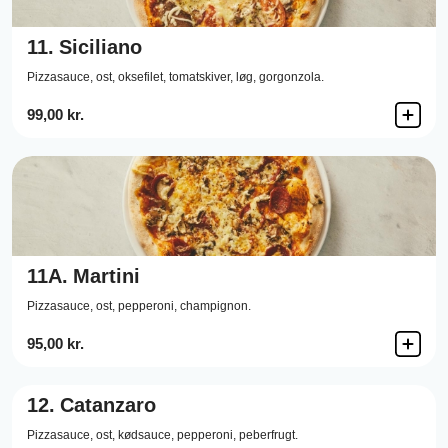
11.
Siciliano
Pizzasauce,
ost,
oksefilet,
tomatskiver,
løg,
gorgonzola.
99,00 kr.
11A.
Martini
Pizzasauce,
ost,
pepperoni,
champignon.
95,00 kr.
12.
Catanzaro
Pizzasauce,
ost,
kødsauce,
pepperoni,
peberfrugt.