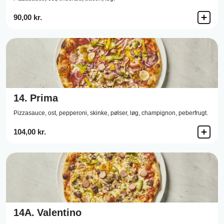
90,00 kr.
14.
Prima
Pizzasauce,
ost,
pepperoni,
skinke,
pølser,
løg,
champignon,
peberfrugt.
104,00 kr.
14A.
Valentino