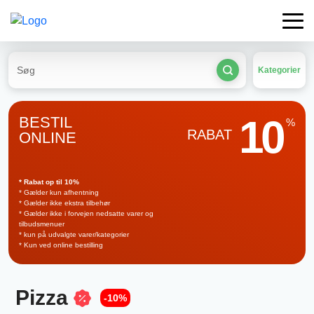
Kategorier
10
BESTIL
%
RABAT
ONLINE
* Rabat op til 10%
* Gælder kun afhentning
* Gælder ikke ekstra tilbehør
* Gælder ikke i forvejen nedsatte varer og
tilbudsmenuer
* kun på udvalgte varer/kategorier
* Kun ved online bestilling
Pizza
-10%