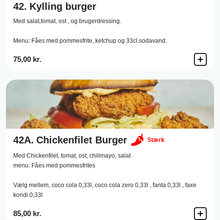
42.
Kylling burger
Med salat,tomat, ost , og brugerdressing.
Menu: Fåes med pommesfrite, ketchup og 33cl.sodavand.
75,00 kr.
42A.
Chickenfilet Burger
Stærk
Med Chickenfilet, tomat, ost, chilimayo, salat
menu: Fåes med pommesfrites
Vælg mellem, coco cola 0,33l, coco cola zero 0,33l , fanta 0,33l , faxe
kondi 0,33l
85,00 kr.