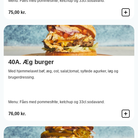
Menu: Fåes med pommesfrite, ketchup og 33cl.sodavand.
75,00 kr.
40A.
Æg burger
Med hjemmelavet bøf, æg, ost, salat,tomat, syltede agurker, løg og
brugerdressing.
Menu: Fåes med pommesfrite, ketchup og 33cl.sodavand.
76,00 kr.