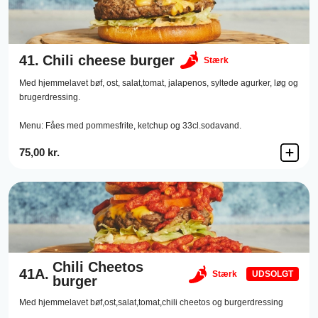
41.
Chili cheese burger
Stærk
Med hjemmelavet bøf, ost, salat,tomat, jalapenos, syltede agurker, løg og
brugerdressing.
Menu: Fåes med pommesfrite, ketchup og 33cl.sodavand.
75,00 kr.
Chili Cheetos
41A.
Stærk
UDSOLGT
burger
Med hjemmelavet bøf,ost,salat,tomat,chili cheetos og burgerdressing