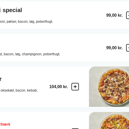
 special
99,00 kr.
oni,
pølser,
bacon,
løg,
peberfrugt.
99,00 kr.
d,
bacon,
løg,
champignon,
peberfrugt.
r
104,00 kr.
oksekød,
bacon,
kebab,
Stærk