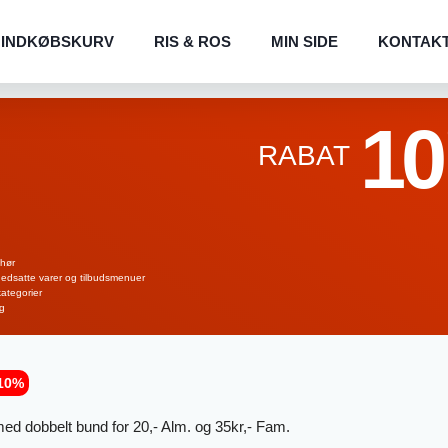
INDKØBSKURV
RIS & ROS
MIN SIDE
KONTAK
10
RABAT
ehør
 nedsatte varer og tilbudsmenuer
kategorier
ng
10%
med dobbelt bund for 20,- Alm. og 35kr,- Fam.