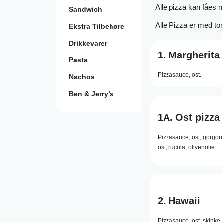
Alle pizza kan fåes 
Sandwich
Alle Pizza er med to
Ekstra Tilbehøre
Drikkevarer
1.
Margherita
Pasta
Pizzasauce,
ost.
Nachos
Ben & Jerry’s
1A.
Ost pizza
Pizzasauce,
ost,
gorgon
ost,
rucola,
olivenolie.
2.
Hawaii
Pizzasauce,
ost,
skinke,