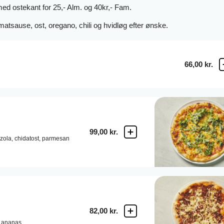
med o
stekant
for 25,- Alm. og 40kr,- Fam.
matsause, ost, oregano, chili og hvidløg efter ønske.
66,00 kr.
99,00 kr.
zola,
chidatost,
parmesan
82,00 kr.
ananas.