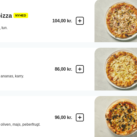
izza
NYHED
104,00 kr.
,
tun.
86,00 kr.
ananas,
karry.
96,00 kr.
oliven,
majs,
peberfrugt.