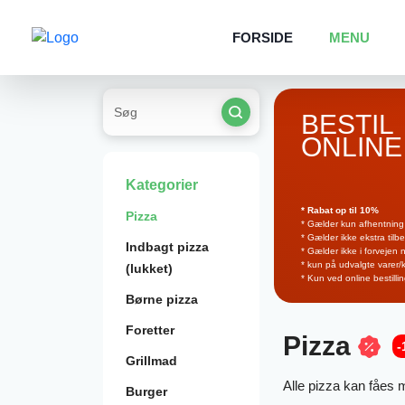
FORSIDE
MENU
BESTIL
ONLINE
Kategorier
* Rabat op til 10%
Pizza
* Gælder kun afhentning
* Gælder ikke ekstra tilb
Indbagt pizza
* Gælder ikke i forvejen
* kun på udvalgte varer/
(lukket)
* Kun ved online bestilli
Børne pizza
Foretter
Pizza
-
Grillmad
Alle pizza kan fåes 
Burger