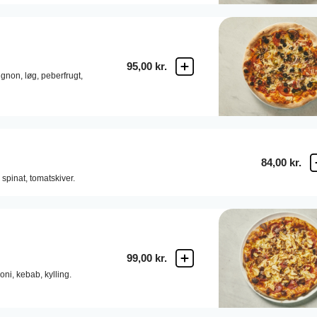
95,00 kr.
gnon,
løg,
peberfrugt,
84,00 kr.
spinat,
tomatskiver.
99,00 kr.
oni,
kebab,
kylling.