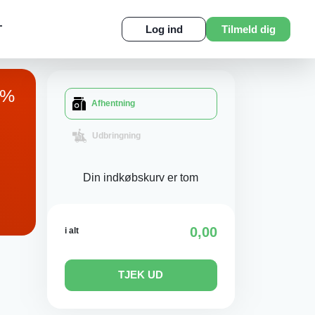
T
Log ind
Tilmeld dig
%
Afhentning
Udbringning
Din indkøbskurv er tom
0,00
i alt
TJEK UD